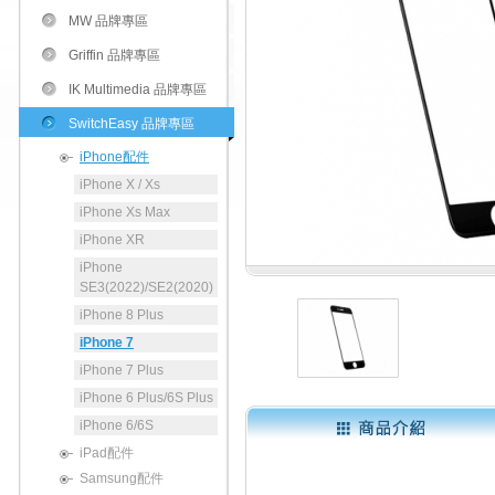
MW 品牌專區
Griffin 品牌專區
IK Multimedia 品牌專區
SwitchEasy 品牌專區
iPhone配件
iPhone X / Xs
iPhone Xs Max
iPhone XR
iPhone
SE3(2022)/SE2(2020)
iPhone 8 Plus
iPhone 7
iPhone 7 Plus
iPhone 6 Plus/6S Plus
iPhone 6/6S
iPad配件
Samsung配件