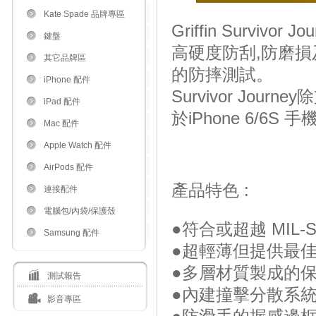
Kate Spade 品牌專區
Griffin Surv
鍵盤
高硬度防刮,防磨損及
其它品牌區
的防摔測試。
iPhone 配件
Survivor Journ
iPad 配件
於iPhone 6/6S 手
Mac 配件
Apple Watch 配件
AirPods 配件
產品特色 :
連接配件
電腦包/內袋/保護殼
●符合或超越 MIL-
Samsung 配件
●超輕薄但提供最
●多層材質製成的
測試報告
●內建撞擊分散系
影音專區