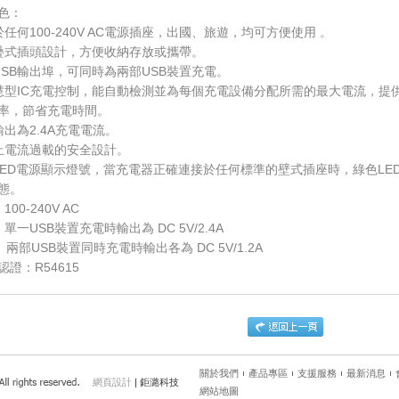
色：
於任何100-240V AC電源插座，出國、旅遊，均可方便使用 。
疊式插頭設計，方便收納存放或攜帶。
USB輸出埠，可同時為兩部USB裝置充電。
慧型IC充電控制，能自動檢測並為每個充電設備分配所需的最大電流，提
率，節省充電時間。
輸出為2.4A充電電流。
止電流過載的安全設計。
LED電源顯示燈號，當充電器正確連接於任何標準的壁式插座時，綠色L
態。
00-240V AC
單一USB裝置充電時輸出為 DC 5V/2.4A
SB裝置同時充電時輸出各為 DC 5V/1.2A
I認證：R54615
關於我們
產品專區
支援服務
最新消息
網頁設計
| 鉅潞科技
網站地圖