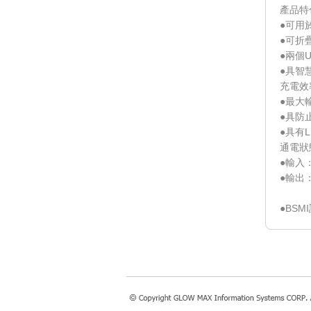
產品特
●可用
●可折
●兩個
●具智
充電效
●最大
●具防
●具有
通電狀
●輸入：1
●輸出：
兩部U
●BSM