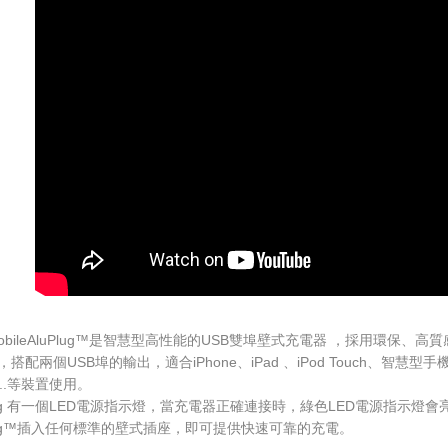
t MobileAluPlug™是智慧型高性能的USB雙埠壁式充電器 ，採用環
搭配兩個USB埠的輸出，適合iPhone、iPad 、iPod Touch、智慧
....等裝置使用。
Plug 有一個LED電源指示燈，當充電器正確連接時，綠色LED電源指示
Plug™插入任何標準的壁式插座，即可提供快速可靠的充電。