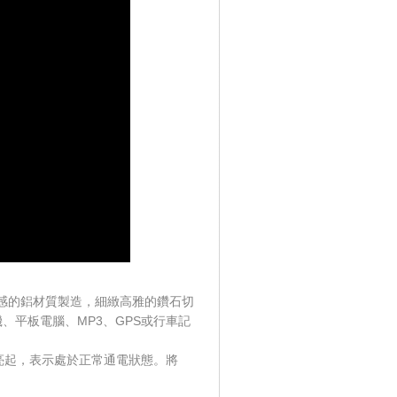
保、高質感的鋁材質製造，細緻高雅的鑽石切
型手機、平板電腦、MP3、GPS或行車記
燈會亮起，表示處於正常通電狀態。
將