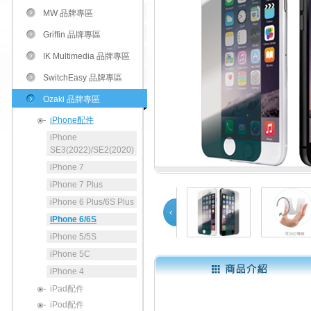
MW 品牌專區
Griffin 品牌專區
IK Multimedia 品牌專區
SwitchEasy 品牌專區
Ozaki 品牌專區
iPhone配件
iPhone
SE3(2022)/SE2(2020)
iPhone 7
iPhone 7 Plus
iPhone 6 Plus/6S Plus
iPhone 6/6S
iPhone 5/5S
Prev
iPhone 5C
iPhone 4
1
2
iPad配件
iPod配件