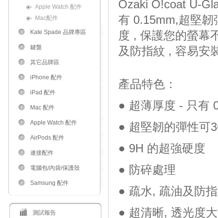
Ozaki O!coat 
Apple Watch 配件
有 0.15mm,超堅
Mac配件
Kate Spade 品牌專區
度 , 保護您的螢幕不
鍵盤
及防指紋 , 容易安裝
其它品牌區
iPhone 配件
產品特色：
iPad 配件
● 超薄厚度 - 只有 
Mac 配件
Apple Watch 配件
● 超堅韌的彈性可3
AirPods 配件
● 9H 的超強硬度
連接配件
● 防碎處理
電腦包/內袋/保護殼
Samsung 配件
● 疏水, 疏油及防
● 超清晰, 透光度大
測試報告