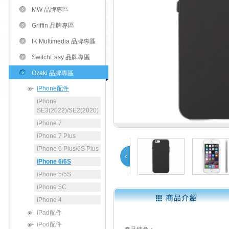
MW 品牌專區
Griffin 品牌專區
IK Multimedia 品牌專區
SwitchEasy 品牌專區
Ozaki 品牌專區
iPhone配件
iPhone
SE3(2022)/SE2(2020)
iPhone 7
iPhone 7 Plus
iPhone 6 Plus/6S Plus
iPhone 6/6S
iPhone 5/5S
Prev
iPhone 5C
iPhone 4
1
2
iPad配件
iPod配件