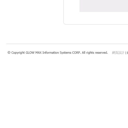
網頁設計
|
瀏覽本站建議使用：Internet Explorer 7.0 以上或Safari 4.0.4以上、FireFox、Google 