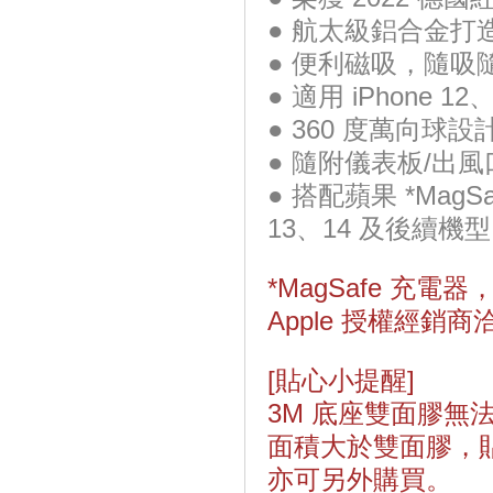
● 航太級鋁合金打
● 便利磁吸，隨吸
● 適用 iPhone 1
● 360 度萬向球
● 隨附儀表板/出
● 搭配蘋果 *Mag
13、14 及後續
*MagSafe 充電器，請
Apple 授權經銷商
[貼心小提醒]
3M 底座雙面膠
面積大於雙面膠，貼
亦可另外購買。