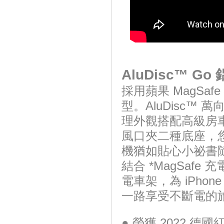
AluDisc™ G
採用蘋果 MagSafe
型。AluDisc
理外觀搭配高級房車內
風口夾二種底座，
機猶如貼心小祕書
結合 *MagSafe
電車架，為 iPho
一路享受不斷電的
● 榮獲 2022 德國