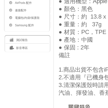
● 適用機型：Apple iP
AirPods 配件
● 顏色：黑色
連接配件
● 尺寸：約 13.8 x 7
電腦包/內袋/保護殼
● 重量：約 37g
Samsung 配件
● 材質：PC，TPE
● 產地：中國
測試報告
● 保固 : 2年
影音專區
備註
1.商品出貨不包含iP
2.不適用『已機身
3.清潔保護殼時
汽油、揮發油、香