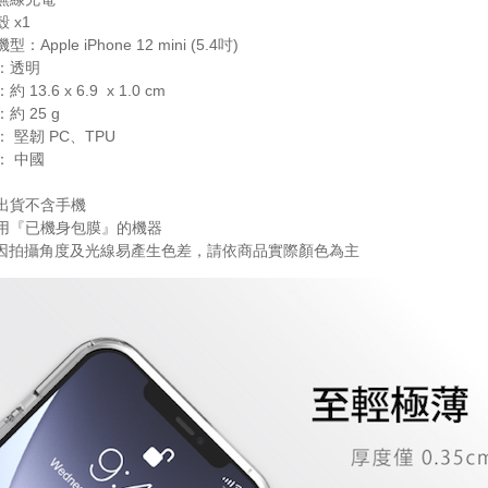
殼 x1
型：Apple iPhone 12 mini (5.4吋)
色：透明
約 13.6 x 6.9 x 1.0 cm
：約 25 g
： 堅韌 PC、TPU
： 中國
品出貨不含手機
適用『已機身包膜』的機器
品因拍攝角度及光線易產生色差，請依商品實際顏色為主