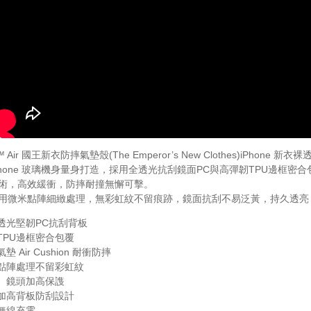
™ Air 國王新衣防摔氣墊殼(The Emperor’s New Clothes)iPhone 
Phone 玻璃機身量身打造，採用全透光抗刮鏡面PC與高彈韌TPU邊框密合包覆，
術，高效緩衝，防摔耐撞無懈可擊。
用微米點陣細緻處理，無彩虹紋不留痕跡，鏡面抗刮不易泛黃，持久透亮
面透光堅韌PC抗刮背板
韌TPU邊框密合包覆
墊 Air Cushion 耐衝防摔
米點陣處理不留彩虹紋
幕、鏡頭加高保謢
角加高背板防刮設計
用無線充電