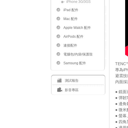
iPhone 3G/3GS
iPad 配件
Mac 配件
Apple Watch 配件
AirPods 配件
連接配件
電腦包/內袋/保護殼
Samsung 配件
TENC
專為i
避震技
測試報告
內面採
影音專區
● 鏡
● 彈
● 邊角氣
● 微
● 螢
● 四
● 適