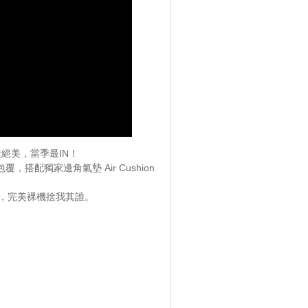
新衣裸透絕美，當季最IN！
搭配獨家邊角氣墊 Air Cushion
，完美裸機捨我其誰。