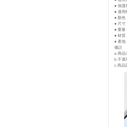
● 保護
● 適用機
● 顏
● 尺寸：
● 重量
● 材質
● 產地
備註
a.商
b.不
c.商