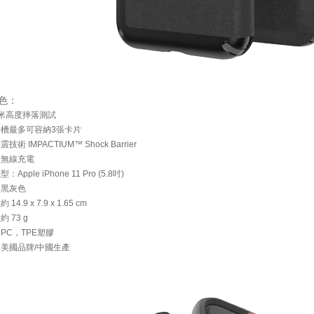
色：
4米高度摔落測試
卡槽最多可容納3張卡片
技術 IMPACTIUM™ Shock Barrier
Qi無線充電
：Apple iPhone 11 Pro (5.8吋)
：黑灰色
14.9 x 7.9 x 1.65 cm
約 73 g
：PC，TPE塑膠
：美國品牌/中國生產