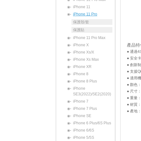
iPhone 11
iPhone 11 Pro
保護殼/套
保護貼
iPhone 11 Pro Max
產品特
iPhone X
● 通過
iPhone Xs/X
● 安全
iPhone Xs Max
● 創新制震
iPhone XR
● 支援
iPhone 8
● 適用機型
iPhone 8 Plus
● 顏色
iPhone
● 尺寸：約 
SE3(2022)/SE2(2020)
● 重量：
iPhone 7
● 材質
iPhone 7 Plus
● 產地
iPhone SE
iPhone 6 Plus/6S Plus
iPhone 6/6S
iPhone 5/5S