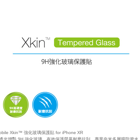
Mobile Xkin™ 強化玻璃保護貼 for iPhone XR
透光增豔 9H 強化玻璃，有效保護螢幕耐磨抗刮。專業奈米多層膜防潑