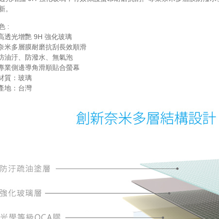
新。
 :
透光增艷 9H 強化玻璃
米多層膜耐磨抗刮長效順滑
油汙、防潑水、無氣泡
業側邊導角滑順貼合螢幕
材質：玻璃
產地：台灣