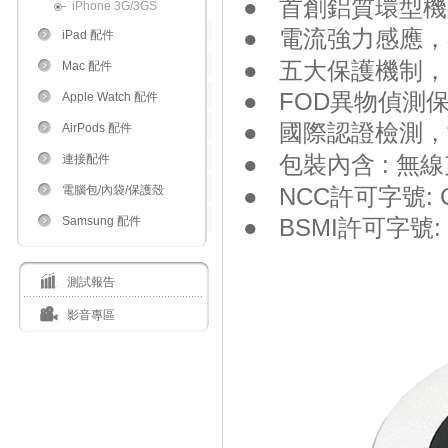
●
首創鋁質環型機
iPhone 3G/3GS
●
電流強力感應，
iPad 配件
●
五大保護機制，
Mac 配件
●
FOD
異物偵測
Apple Watch 配件
●
國際認證檢測，
AirPods 配件
●
包裝內含
:
無線
連接配件
電腦包/內袋/保護殼
●
NCC
許可字號
:
Samsung 配件
●
BSMI
許可字號
:
測試報告
影音專區