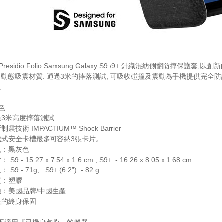
 Presidio Folio Samsung Galaxy S9 /9+ 針織混紡側翻防摔保護套,以
rier 動態吸震材質. 通過3米的摔落測試, 可吸收碰撞及震動為手機提供完
。
 :
過3米高度摔落測試
震技術 IMPACTIUM™ Shock Barrier
藏式安全卡槽最多可容納3張卡片。
色：黑灰色
S9 - 15.27 x 7.54 x 1.6 cm , S9+ - 16.26 x 8.05 x 1.68 cm
S9 - 71g, S9+ (6.2”) - 82 g
質：塑膠
地：美國品牌/中國生產
限的終身保固