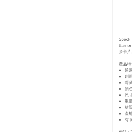
Speck
Bar
張卡片
產品特色
● 通
● 創新制
● 隱
● 顏
● 尺寸： 
● 重量： 
● 材
● 產
● 有