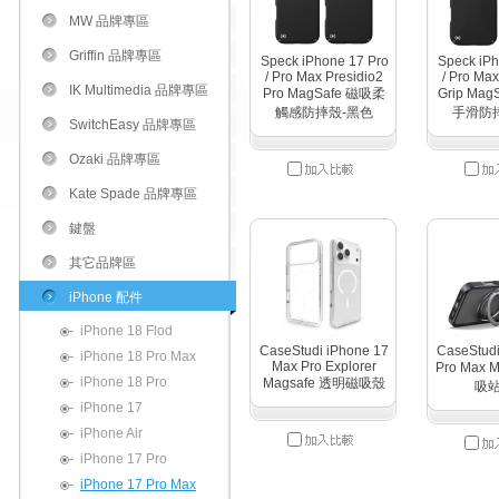
MW 品牌專區
Griffin 品牌專區
Speck iPhone 17 Pro
Speck iPh
/ Pro Max Presidio2
/ Pro Max
IK Multimedia 品牌專區
Pro MagSafe 磁吸柔
Grip Ma
觸感防摔殼-黑色
手滑防
SwitchEasy 品牌專區
Ozaki 品牌專區
Kate Spade 品牌專區
鍵盤
其它品牌區
iPhone 配件
iPhone 18 Flod
CaseStudi iPhone 17
CaseStudi
iPhone 18 Pro Max
Max Pro Explorer
Pro Max
iPhone 18 Pro
Magsafe 透明磁吸殼
吸
iPhone 17
iPhone Air
iPhone 17 Pro
iPhone 17 Pro Max