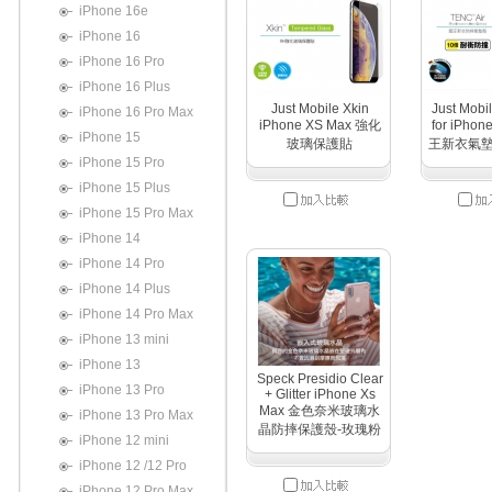
iPhone 16e
iPhone 16
iPhone 16 Pro
iPhone 16 Plus
Just Mobile Xkin
Just Mobi
iPhone 16 Pro Max
iPhone XS Max 強化
for iPhon
iPhone 15
玻璃保護貼
王新衣氣
iPhone 15 Pro
iPhone 15 Plus
iPhone 15 Pro Max
iPhone 14
iPhone 14 Pro
iPhone 14 Plus
iPhone 14 Pro Max
iPhone 13 mini
iPhone 13
Speck Presidio Clear
iPhone 13 Pro
+ Glitter iPhone Xs
Max 金色奈米玻璃水
iPhone 13 Pro Max
晶防摔保護殼-玫瑰粉
iPhone 12 mini
iPhone 12 /12 Pro
iPhone 12 Pro Max