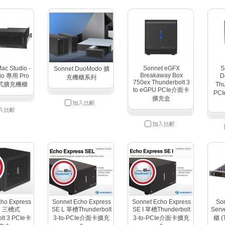
ac Studio -
Sonnet eGFX
S
Sonnet DuoModo 擴
Breakaway Box
io 專用 Pro
D
充機櫃系列
750ex Thunderbolt 3
架式擴充機櫃
Thu
to eGPU PCIe介面卡
PC
擴充盒
ho Express
Sonnet Echo Express
Sonnet Echo Express
So
Ie 三槽式
SE L 單槽Thunderbolt
SE I 單槽Thunderbolt
Ser
lt 3 PCIe卡
3-to-PCIe介面卡擴充
3-to-PCIe介面卡擴充
櫃 (