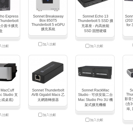
ho Express
Sonnet Breakaway
Sonnet Echo 13
Sonn
Box 850T5
(202
hunderbolt
Thunderbolt 5 SSD 擴
Thunderbolt 5 eGPU
for
Ie 介面卡擴充
充基座 - 內高效能
擴充系統
盒
SSD 固態硬碟
 MacCuff
Sonnet Thunderbolt
Sonnet RackMac
S
Thu
c Studio 支
AVB Gigabit Macs 乙
Studio - 可供安裝二台
影音
上或桌底)
太網路轉接器
Mac Studio Pro 3U 機
(含3
架式擴充機櫃
埠,